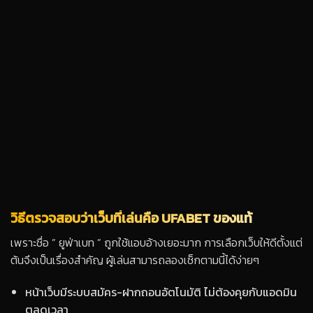
วิธีตรวจสอบว่าเว็บที่เล่นคือ UFABET ของแท้
เพราะชื่อ ” ยูฟ่าเบท ” ถูกใช้แอบอ้างเยอะมาก การเลือกเว็บให้ดีตั้งแต่
ต้นจึงเป็นเรื่องสำคัญ ผู้เล่นสามารถลองเช็กตามนี้ได้ง่ายๆ
หน้าเว็บมีระบบสมัคร-ฝากถอนอัตโนมัติ ไม่ต้องคุยกับแอดมิน
ตลดเวลา