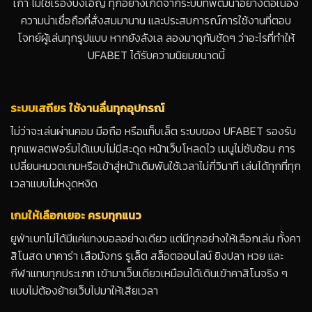
เก่า ไม่ใช่เรื่องบังเอิญ ทุกอย่างเกิดจากระบบที่พัฒนาอย่างต่อเนื่อง
ความน่าเชื่อถือที่สั่งสมมานาน และประสบการณ์การใช้งานที่ตอบ
โจทย์ผู้เล่นทุกรูปแบบ หากยังลังเล ลองมาดูกันชัดๆ ว่าอะไรที่ทำให้
UFABET ได้รับความนิยมขนาดนี้
ระบบเสถียร ใช้งานลื่นทุกอุปกรณ์
ไม่ว่าจะเล่นผ่านคอม มือถือ หรือแท็บเล็ต ระบบของ UFABET รองรับ
ทุกแพลตฟอร์มได้แบบไม่มีสะดุด หน้าเว็บโหลดไว เมนูไม่ซับซ้อน การ
เปลี่ยนหมวดเกมหรือเข้าสู่หน้าเดิมพันใช้เวลาไม่กี่วินาที เล่นได้ทุกที่ทุก
เวลาแบบไม่หงุดหงิด
เกมให้เลือกเยอะ ครบทุกแนว
ยูฟ่าเบทไม่ได้มีแค่แทงบอลอย่างเดียว แต่มีทุกอย่างให้เลือกเล่น ทั้งคา
สิโนสด บาคาร่า เสือมังกร รูเล็ต สล็อตออนไลน์ ยิงปลา หวย และ
กีฬาแทบทุกประเภท เข้ามาเว็บเดียวเหมือนได้เดินเข้าคาสิโนจริง ๆ
แบบไม่ต้องย้ายเว็บไปมาให้เสียเวลา