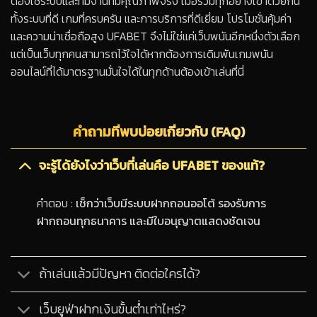
ต้องใช้ระบบและทีมงานที่มีคุณภาพจริง เมื่อรวมทุกอย่างเข้าด้วยกัน
ทั้งระบบที่ดี เกมที่ครบครัน และการบริการที่ดีเยี่ยม โปรโมชั่นคุ้มค่า
และความน่าเชื่อถือสูง UFABET จึงไม่ใช่แค่เว็บพนันอีกหนึ่งตัวเลือก
แต่เป็นเว็บทุกคนสามารถไว้ใจได้หากต้องการเดิมพันเกมพนัน
ออนไลน์ที่ได้มาตรฐานมั่นใจได้ในทุกด้านต้องเข้าเล่นที่นี่
คำถามที่พบบ่อยเกี่ยวกับ (FAQ)
จะรู้ได้ยังไงว่าเว็บที่เล่นคือ UFABET ของแท้?
คำตอบ :
เช็กว่าเว็บมีระบบฝากถอนออโต้ รองรับการ
ฝากถอนทุกธนาคาร และมีใบอนุญาตแสดงชัดเจน
ถ้าเล่นแล้วมีปัญหา ติดต่อใครได้?
เว็บยูฟ่าฝากเงินขั้นต่ำเท่าไหร่?