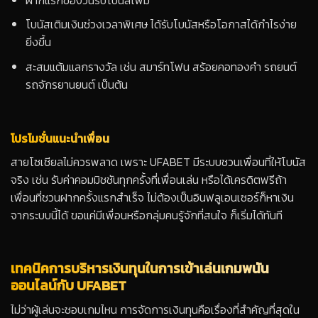
โบนัสเติมเงินช่วงเวลาพิเศษ ได้รับโบนัสหรือโอกาสได้กำไรง่าย
ยิ่งขึ้น
สะสมแต้มแลกรางวัล เช่น สมาร์ทโฟน สร้อยคอทองคำ รถยนต์
รถจักรยานยนต์ เป็นต้น
โปรโมชั่นแนะนำเพื่อน
สายโซเชียลไม่ควรพลาด เพราะ UFABET มีระบบชวนเพื่อนที่ให้โบนัส
จริง เช่น รับค่าคอมมิชชันทุกครั้งที่เพื่อนเล่น หรือได้เครดิตฟรีถ้า
เพื่อนที่ชวนฝากครั้งแรกสำเร็จ ไม่ต้องเป็นอินฟลูเอนเซอร์ก็หาเงิน
จากระบบนี้ได้ ขอแค่มีเพื่อนหรือกลุ่มคนรู้จักที่สนใจ ก็เริ่มได้ทันที
เทคนิคการบริหารเงินทุนในการเข้าเล่นเกมพนัน
ออนไลน์กับ UFABET
ไม่ว่าผู้เล่นจะชอบเกมไหน การจัดการเงินทุนคือเรื่องที่สำคัญที่สุดใน