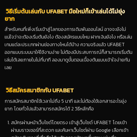
วิธีเริ่มต้นเล่นกับ UFABET มือใหม่ก็เข้าเล่นได้ไม่ยุ่ง
ยาก
สำหรับคนที่เพิ่งเริ่มเข้าสู่โลกของการเดิมพันออนไลน์ อาจจะยังไม่
แน่ใจว่าจะต้องเริ่มต้นยังไง ต้องสมัครแบบไหน ฝากเงินยังไง หรือเล่น
เกมแต่ละประเภทผ่านช่องทางไหนได้บ้าง ความจริงแล้ว UFABET
ออกแบบระบบมาให้ใช้งานง่าย ไม่ต้องมีประสบการณ์ก็สามารถเริ่มต้น
เล่นได้เลยภายในไม่กี่นาที ลองมาดูขั้นตอนเบื้องต้นแบบเข้าใจง่ายกัน
เลย
วิธีสมัครสมาชิกกับ UFABET
การสมัครสมาชิกใช้เวลาไม่ถึง 5 นาที และไม่ต้องใช้เอกสารอะไรยุ่ง
ยาก โดยทั่วไปแล้วสามารถสมัครได้ 2 วิธีหลักคือ
สมัครผ่านหน้าเว็บไซต์โดยตรง เข้าสู่เว็บไซต์ UFABET โดยเข้า
ผ่านบราวเซอร์ที่สะดวก และค้นหาเว็บไซต์ผ่าน Google เลือกเข้า