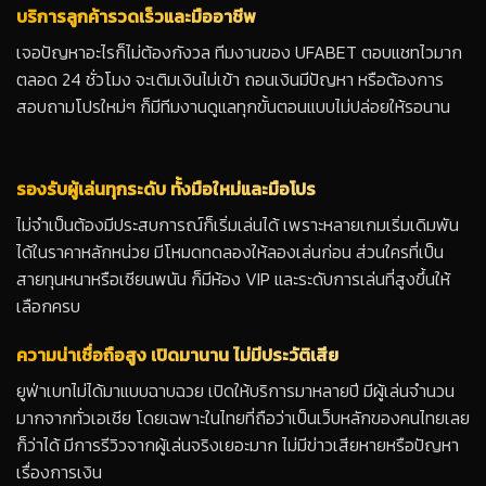
บริการลูกค้ารวดเร็วและมืออาชีพ
เจอปัญหาอะไรก็ไม่ต้องกังวล ทีมงานของ UFABET ตอบแชทไวมาก
ตลอด 24 ชั่วโมง จะเติมเงินไม่เข้า ถอนเงินมีปัญหา หรือต้องการ
สอบถามโปรใหม่ๆ ก็มีทีมงานดูแลทุกขั้นตอนแบบไม่ปล่อยให้รอนาน
รองรับผู้เล่นทุกระดับ ทั้งมือใหม่และมือโปร
ไม่จำเป็นต้องมีประสบการณ์ก็เริ่มเล่นได้ เพราะหลายเกมเริ่มเดิมพัน
ได้ในราคาหลักหน่วย มีโหมดทดลองให้ลองเล่นก่อน ส่วนใครที่เป็น
สายทุนหนาหรือเซียนพนัน ก็มีห้อง VIP และระดับการเล่นที่สูงขึ้นให้
เลือกครบ
ความน่าเชื่อถือสูง เปิดมานาน ไม่มีประวัติเสีย
ยูฟ่าเบทไม่ได้มาแบบฉาบฉวย เปิดให้บริการมาหลายปี มีผู้เล่นจำนวน
มากจากทั่วเอเชีย โดยเฉพาะในไทยที่ถือว่าเป็นเว็บหลักของคนไทยเลย
ก็ว่าได้ มีการรีวิวจากผู้เล่นจริงเยอะมาก ไม่มีข่าวเสียหายหรือปัญหา
เรื่องการเงิน