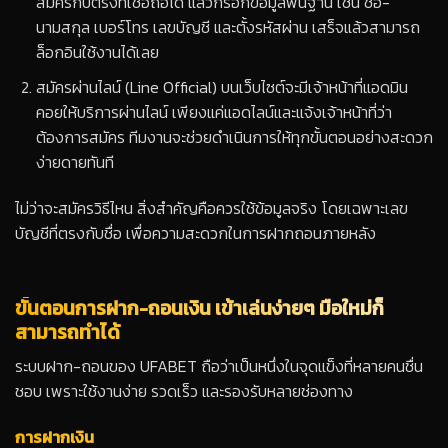
สมัครกับตรงที่เชื่อถือได้ แล้วกรอกข้อมูลพื้นฐาน เช่น ชื่อ-
นามสกุล เบอร์โทร เลขบัญชี และตั้งรหัสผ่าน เสร็จแล้วสามารถ
ล็อกอินใช้งานได้เลย
สมัครผ่านไลน์ (Line Official) บนเว็บไซต์จะมีเจ้าหน้าที่แอดมิน
คอยให้บริการผ่านไลน์ เพียงแค่แอดไลน์และแจ้งเจ้าหน้าที่ว่า
ต้องการสมัคร ทีมงานจะช่วยดำเนินการให้ทุกขั้นตอนอย่างสะดวก
ง่ายดายทันที
ไม่ว่าจะสมัครวิธีไหน สิ่งสำคัญคือควรใช้ข้อมูลจริง โดยเฉพาะเลข
บัญชีที่ตรงกับชื่อ เพื่อความสะดวกในการฝากถอนภายหลัง
ขั้นตอนการฝาก-ถอนเงิน เข้าเล่นง่ายๆ มือใหม่ก็
สามารถทำได้
ระบบฝาก-ถอนของ UFABET ถือว่าเป็นหนึ่งในจุดแข็งที่หลายคนชื่น
ชอบ เพราะใช้งานง่าย รวดเร็ว และรองรับหลายช่องทาง
การฝากเงิน