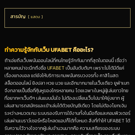
สารบัญ
แสดง
ทำความรู้จักกับเว็บ UFABET คืออะไร?
ถ้าเอ่ยถึงเว็บพนันออนไลน์ที่คนไทยรู้จักกันมากที่สุดในตอนนี้ เชื่อว่า
หลายคนน่าจะนึกถึงชื่อ
UFABET
เป็นอันดับต้นๆ เพราะไม่ได้มีดีแค่
เรื่องแทงบอล แต่ยังให้บริการเกมพนันครบวงจรทั้ง คาสิโนสด
สล็อตออนไลน์ ยิงปลา หวย มวย และอีกมากมายในเว็บเดียว ยูฟ่าเบท
จึงกลายเป็นชื่อที่คุ้นหูของใครหลายคน โดยเฉพาะในหมู่ผู้เล่นชาวไทย
ที่อยากหาเว็บดีๆ เล่นแบบมั่นใจ ไม่ต้องเปลี่ยนเว็บไปมาให้ยุ่งยาก ผู้
เล่นสามารถสมัครและเข้าเล่นได้ด้วยบัญชีเดียว โดยไม่ต้องโยกเงิน
ระหว่างหมวดเกม ระบบรองรับการใช้งานทั้งในมือถือและคอมพิวเตอร์
เล่นผ่านเบราว์เซอร์หรือโหลดแอปก็ได้ทั้งหมด สิ่งที่ทำให้ UFABET ได้
รับความไว้วางใจจากผู้เล่นจำนวนมากคือ ความเสถียรของระบบ