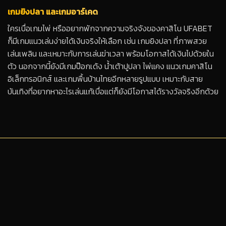
เกมยิงปลา และเกมอาร์เคด
ใครเบื่อเกมไพ่ หรืออยากพักจากความจริงจังของคาสิโน UFABET
ก็มีเกมแนวเล่นง่ายได้เงินจริงให้เลือก เช่น เกมยิงปลา ที่ภาพสวย
เล่นเพลิน และเหมาะกับการเล่นฆ่าเวลา พร้อมโอกาสได้เงินไปด้วยใน
ตัว นอกจากนี้ยังมีเกมป๊อกเด้ง น้ำเต้าปูปลา ไพ่แคง แนวเกมคาสิโน
อิเล็กทรอนิกส์ และเกมพื้นบ้านไทยอีกหลายรูปแบบ เหมาะกับสาย
บันเทิงที่อยากหาอะไรเล่นแก้เบื่อแต่ก็ยังมีโอกาสได้รางวัลจริงอีกด้วย