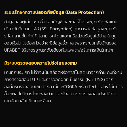
ระบบรักษาความปลอดภัยข้อมูล (Data Protection)
ข้อมูลของผู้เล่น เช่น ชื่อ เลขบัญชี และเบอร์โทร จะถูกเข้ารหัสแบบ
เดียวกับที่ธนาคารใช้ (SSL Encryption) ทุกการส่งข้อมูลจะถูกเข้า
รหัสหลายชั้น ทำให้ไม่สามารถโดนแฮกหรือล้วงข้อมูลได้ง่าย ในมุม
ของผู้เล่น ไม่ต้องห่วงว่าจะมีข้อมูลรั่วไหล เพราะระบบหลังบ้านของ
UFABET ได้มาตรฐานระดับเดียวกับแพลตฟอร์มการเงินใหญ่ๆ
มีระบบตรวจสอบความโปร่งใสของเกม
เกมทุกประเภท ไม่ว่าจะเป็นสล็อตหรือคาสิโนสด มาจากค่ายเกมที่ผ่าน
การตรวจสอบ RTP และการออกผลที่เป็นธรรม (Fair RNG) จาก
องค์กรตรวจสอบเกมสากล เช่น eCOGRA หรือ iTech Labs ไม่มีการ
ล็อกผล ไม่มีการโกงหลังบ้าน และยังสามารถตรวจสอบประวัติการ
เล่นย้อนหลังได้แบบละเอียด