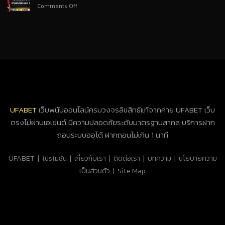
ยัง
on
Comments Off
แทง
ไม่รู้
UFA356
บอล
เกี่ยว
เปิด
เริ่ม
กับ
ให้
ต้น
UFABET
บริการ
ยัง
(อัปเดต
แล้ว
ไง
2025)
วัน
นี้
เดิม
พัน
ได้
ตลอด
24
UFABET
เว็บพนันออนไลน์ครบวงจรลิขสิทธ์แท้จากค่าย UFABET เว็บ
ชั่วโมง
ตรงไม่ผ่านเอเย่นต์ มีความปลอดภัยระดับมาตรฐานสากล บริการฝาก
ถอนระบบออโต้ ฝากถอนไม่เกิน 1 นาที
UFABET
|
|
เกี่ยวกับเรา
|
ติดต่อเรา
|
บทความ
|
นโยบายความ
โปรโมชั่น
เป็นส่วนตัว
|
Site Map