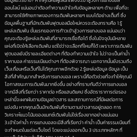
ข้อมูลอะไรบ้าง? หากคุณคือผู้เล่นที่เพิ่งจะเข้าสู่วงการแทงบอล
ออนไลน์ แน่นอนว่าต้องทำความเข้าใจกับข้อมูลหลายๆ ด้าน เพื่อที่จะ
สามารถใช้ศักยภาพของการเดิมพันหลายๆ แบบได้อย่างเต็มที่ ซึ่ง
ข้อมูลพื้นฐานที่นักเดิมพันฟุตบอลมือใหม่ควรจะต้องทราบคือ 1.รู้
แหล่งเดิมพัน ขั้นแรกของการก้าวเข้าสู่วงการแทงบอล แน่นอนว่า
คุณจะต้องรู้แหล่งเดิมพันที่สามารถเชื่อถือได้ ซึ่งในปัจจุบันมีหลาย
แห่งที่เปิดให้เลือกเดิมพัน แต่ใช่ว่าจะเลือกที่ไหนก็ได้ เพราะการเดิมพัน
ฟุตบอลยังมีรายละเอียดต่างๆ ที่ต้องทำความเข้าใจ ไม่ว่าจะเป็นค่าน้ำ
ราคาบอล ค่าธรรมเนียมต่างๆ ที่ต้องพิจารณา นอกจากนั้นยังรวมถึง
เว็บเถื่อนหรือเว็บที่ไม่ได้คุณภาพอีกด้วย 2.รู้แหล่งข้อมูล ข้อมูล เป็น
สิ่งที่สำคัญมากสำหรับการแทงบอล เพราะนี่คือตัวช่วยที่จะทำให้คุณมี
โอกาสชนะการเดิมพันมากยิ่งขึ้น อย่างที่ทราบกันดีว่าการแทงบอล
จากมีสิ่งที่เรียกว่า ราคาต่อ หรือแฮนดิแคป ซึ่งอัตราราการต่อรอง
เหล่านี้จะผกผันตามข้อมูลข่าวสาร และสถานการณ์ที่มีผลต่อการ
แข่งขัน หากคุณเป็นนักเดิมพันที่ตามตามข่าวสารอยู่ตลอด การ
วิเคราะห์แนวโน้มของแมทซ์เดิมพันไม่ใช่เรื่องยากอย่างแน่นอน
3.เข้าใจค่าน้ำ การแทงบอลจะมีสิ่งที่เรียกว่า ค่าน้ำ เป็นค่าธรรมเนียมที่
จะกำหนดในแต่ละเว็บไซต์ โดยจะแบ่งออกเป็น 3 ประเภทหลักๆ ที่