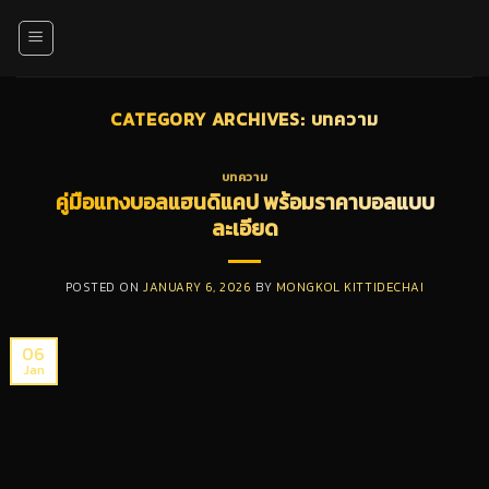
Skip
to
content
CATEGORY ARCHIVES:
บทความ
บทความ
คู่มือแทงบอลแฮนดิแคป พร้อมราคาบอลแบบ
ละเอียด
POSTED ON
JANUARY 6, 2026
BY
MONGKOL KITTIDECHAI
06
Jan