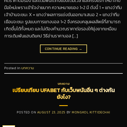
คิดราคาต่อรอง และเดิมพันได้ทั้งแบบเต็มเวลาและครึ่งแรก เหมาะกับ
มือใหม่เพราะเข้าใจง่ายมาก ความหมายของ 1×2 มี ดังนี้ 1 = แทงว่าทีม
เจ้าบ้านจะชนะ X = แทงว่าผลการแข่งขันออกมาเสมอ 2 = แทงว่าทีม
เยือนจะชนะ รูปแบบการแทงบอล 1×2 จึงครอบคลุมผลลัพธ์ที่สามารถ
เกิดขึ้นได้ทั้งหมด และไม่ต้องคำนวณราคาต่อรองให้ยุ่งยากเหมือน
การเดิมพันแฮนดิแคป วิธีอ่านราคาบอล […]
CONTINUE READING
→
Posted in
บทความ
บทความ
เปรียบเทียบ UFABET กับเว็บพนันอื่น ๆ ต่างกัน
ยังไง?
POSTED ON
AUGUST 23, 2025
BY
MONGKOL KITTIDECHAI