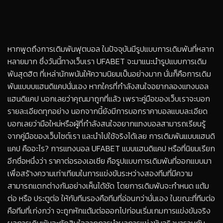
หากพูดถึงการเดิมพันฟุตบอล ในปัจจุบันมีรูปแบบการเดิมพันที่หลาก
หลายมาก ซึ่งวันนี้ทางเว็บเรา UFABET จะมาแนะนำรูปแบบการเดิม
พันสุดฮิต ที่เหล่านักพนันให้ความนิยมเป็นอย่างมาก นั่นก็คือการเดิม
พันแบบบแฮนดิแคปนั่นเอง หากใครที่กำลังสนใจอยากลองแทงบอล
แฮนดิแคป บอกเลยว่าคุณมาถูกที่แล้ว เพราะคู่มือของเว็บเราจะบอก
รายละเอียดทุกอย่าง นอกจากนี้ยังมีการบอกราคาบอลแบบละเอียด
บอกเลยว่ามือใหม่หรือผู้ที่กำลังสนใจอยากแทงบอลสามารถเรียนรู้
จากคู่มือของเว็บไซต์เรา และนำไปใช้จริงได้เลย การเดิมพันแบบแฮนดิ
แคป คืออะไร? การแทงบอล UFABET แบบแฮนดิแคป หรือที่นิยมเรียก
อีกชื่อหนึ่งว่า ราคาต่อรองเอเชีย คือรูปแบบการเดิมพันที่ออกแบบมา
เพื่อสร้างความเท่าเทียมในการแข่งขันระหว่างสองทีมที่มีความ
สามารถแตกต่างกันอย่างเห็นได้ชัด โดยการเดิมพันจะกำหนด แต้ม
ต่อ หรือ ประตูต่อ ให้กับทีมรองคือทีมที่อ่อนกว่านั่นเอง ในขณะที่ทีมต่อ
คือทีมที่เก่งกว่า จะถูกหักแต้มต่อออกไปก่อนเริ่มเกมการแข่งขันจริง