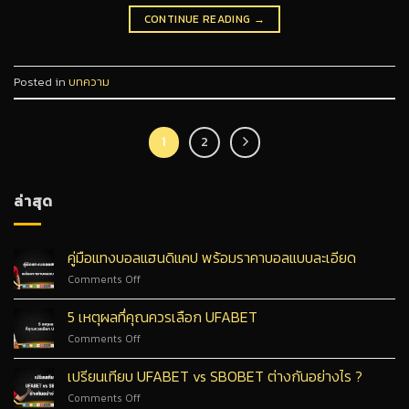
CONTINUE READING
→
Posted in
บทความ
1
2
ล่าสุด
คู่มือแทงบอลแฮนดิแคป พร้อมราคาบอลแบบละเอียด
on
Comments Off
คู่มือ
แทง
5 เหตุผลทึ่คุณควรเลือก UFABET
บอล
on
Comments Off
แฮนดิ
5
แคป
เห
พร้อม
เปรียนเทียบ UFABET vs SBOBET ต่างกันอย่างไร ?
ตุ
ราคา
on
Comments Off
ผล
บอล