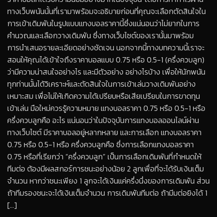
ทางเว็บพนันนั้นที่เรามาพร้อมจะอธิบายก่อนที่คุณจะเลือกตัดสินใจใน
การเข้าเดิมพันในรูปแบบแทงบอลราคานี้ซึ่งแน่นอนว่าไม่ยากในการ
คำนวณและเลือกวางเดิมพัน ซึ่งทางเว็บไซต์ของเรานั้นมาพร้อม
การนำเสนอรายละเอียดอย่างชัดเจน นอกจากนี้ทางบทความนี้เราจะ
สอนให้คุณได้เข้าใจถึงราคาบอลแบบ 0.75 หรือ 0.5-1 (ครึ่งควบลูก)
ว่ามีความน่าสนใจอย่างไร และมีตัวอย่าง อย่างไรบ้าง เพื่อให้นักพนัน
ทุกท่านนั้นได้วิเคราะห์และตัดสินใจในการเข้าเล่นวางเดิมพันอย่าง
เหมาะสม เพื่อไม่ให้เกิดความได้เปรียบหรือเสียเปรียบในการขาดทุน
เข้าเล่น มือใหม่ควรรู้ความหมาย แทงบอลราคา 0.75 หรือ 0.5-1 หรือ
ครึ่งควบลูกคือ อะไร แน่นอนว่าในปัจจุบันการแทงบอลออนไลน์ผ่าน
ทางเว็บไซต์ มีราคาบอลอยู่หลากหลาย และการเลือก แทงบอลราคา
0.75 หรือ 0.5-1 หรือ ครึ่งควบลูกคือ ซึ่งการเลือกแทงบอลราคา
0.75 หรือที่เรียกว่า “ครึ่งควบลูก” เป็นการเลือกเดิมพันที่กำหนดให้
ทีมต่อ ต้องมีผลสกอร์การชนะอย่างน้อย 2 ลูกเพื่อที่จะได้รับเงินเต็ม
จำนวน หากว่าชนะเพียง 1 ลูกจะได้เงินแค่ครึ่งนึ่งของการเดิมพัน ส่วน
ถ้าทีมรองชนะจะได้เงินเต็มจำนวน การเดิมพันทีมต่อ ถ้ามีมต่อยิงได้ 1
[…]