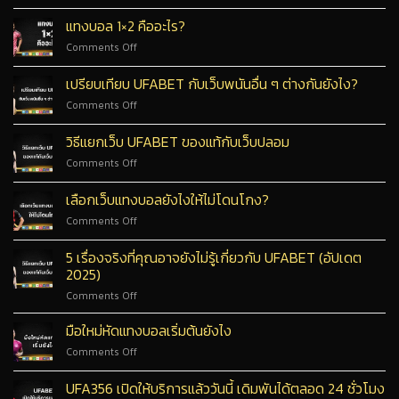
เปรี
ทึ่
แบบ
ยน
คุณ
แทงบอล 1×2 คืออะไร?
ละเอียด
เทียบ
ควร
on
Comments Off
UFABET
เลือก
แทง
vs
UFABET
บอล
SBOBET
เปรียบเทียบ UFABET กับเว็บพนันอื่น ๆ ต่างกันยังไง?
1×2
ต่าง
on
Comments Off
คือ
กัน
เปรียบ
อะไร?
อย่างไร
เทียบ
วิธีแยกเว็บ UFABET ของแท้กับเว็บปลอม
?
UFABET
on
Comments Off
กับ
วิธี
เว็บ
แยก
พนัน
เลือกเว็บแทงบอลยังไงให้ไม่โดนโกง?
เว็บ
อื่น
on
Comments Off
UFABET
ๆ
เลือก
ของ
ต่าง
เว็บ
แท้
5 เรื่องจริงที่คุณอาจยังไม่รู้เกี่ยวกับ UFABET (อัปเดต
กัน
แทง
กับ
2025)
ยัง
บอล
เว็บ
ไง?
on
Comments Off
ยัง
ปลอม
5
ไง
เรื่อง
ให้
มือใหม่หัดแทงบอลเริ่มต้นยังไง
จริง
ไม่
on
Comments Off
ที่
โดน
มือ
คุณ
โกง?
ใหม่
UFA356 เปิดให้บริการแล้ววันนี้ เดิมพันได้ตลอด 24 ชั่วโมง
อาจ
หัด