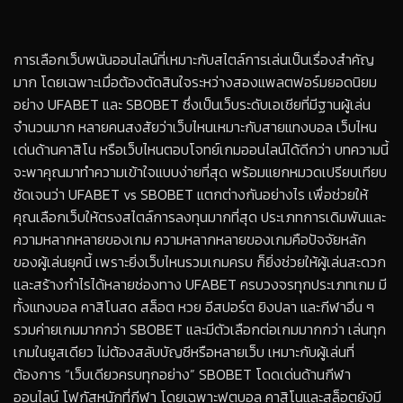
การเลือกเว็บพนันออนไลน์ที่เหมาะกับสไตล์การเล่นเป็นเรื่องสำคัญ
มาก โดยเฉพาะเมื่อต้องตัดสินใจระหว่างสองแพลตฟอร์มยอดนิยม
อย่าง UFABET และ SBOBET ซึ่งเป็นเว็บระดับเอเชียที่มีฐานผู้เล่น
จำนวนมาก หลายคนสงสัยว่าเว็บไหนเหมาะกับสายแทงบอล เว็บไหน
เด่นด้านคาสิโน หรือเว็บไหนตอบโจทย์เกมออนไลน์ได้ดีกว่า บทความนี้
จะพาคุณมาทำความเข้าใจแบบง่ายที่สุด พร้อมแยกหมวดเปรียบเทียบ
ชัดเจนว่า UFABET vs SBOBET แตกต่างกันอย่างไร เพื่อช่วยให้
คุณเลือกเว็บให้ตรงสไตล์การลงทุนมากที่สุด ประเภทการเดิมพันและ
ความหลากหลายของเกม ความหลากหลายของเกมคือปัจจัยหลัก
ของผู้เล่นยุคนี้ เพราะยิ่งเว็บไหนรวมเกมครบ ก็ยิ่งช่วยให้ผู้เล่นสะดวก
และสร้างกำไรได้หลายช่องทาง UFABET ครบวงจรทุกประเภทเกม มี
ทั้งแทงบอล คาสิโนสด สล็อต หวย อีสปอร์ต ยิงปลา และกีฬาอื่น ๆ
รวมค่ายเกมมากกว่า SBOBET และมีตัวเลือกต่อเกมมากกว่า เล่นทุก
เกมในยูสเดียว ไม่ต้องสลับบัญชีหรือหลายเว็บ เหมาะกับผู้เล่นที่
ต้องการ “เว็บเดียวครบทุกอย่าง” SBOBET โดดเด่นด้านกีฬา
ออนไลน์ โฟกัสหนักที่กีฬา โดยเฉพาะฟุตบอล คาสิโนและสล็อตยังมี