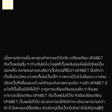
23
Aug
เนื้อหาบทความนี้จะพาคุณทำความเข้าใจกับ เปรียบเทียบ UFABET
กับเว็บพนันอื่น ๆ ต่างกันยังไง ในยุคที่เว็บพนันออนไลน์เปิดใหม่เป็น
ดอกเห็ด หลายคนอาจสงสัยว่าเว็บใหญ่ที่ชื่อว่า UFABET นั้นดีกว่า
เว็บอื่นตรงไหน บางคนก็เล่นเว็บเล็ก ๆ เพราะมีโปรโมชั่นแรง บางคน
เลือกเว็บที่เพื่อนแนะนำ แต่ถ้ามองในภาพรวมจริง ๆ แล้ว UFABET มี
อะไรที่เว็บอื่นยังให้ไม่ได้? มาดูการเปรียบเทียบแบบชัด ๆ กันเลย
ตารางเปรียบเทียบ UFABET กับเว็บพนันทั่วไป หัวข้อเปรียบเทียบ
UFABET เว็บพนันทั่วไป ประสบการณ์ให้บริการ เปิดมายาวนานกว่า
10 ปี มั่นคงและมีชื่อเสียง ส่วนใหญ่เป็นเว็บเปิดใหม่ ยังไม่มีฐานผู้ใช้