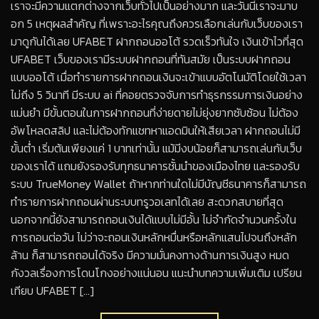
เราจะมีความแตกต่างจากเว็บทั่วไปเป็นอย่างมาก และวันนี้เราจะมาบ
อก 5 เหตุผลสำคัญ ที่เพราะอะไรคุณถึงควรเลือกเล่นกับเว็บของเรา
มาดูกันได้เลย UFABET ฝากถอนออโต้ รวดเร็วทันใจ เงินเข้าไวที่สุด
UFABET เว็บของเรามีระบบฝากถอนที่ทันสมัย เป็นระบบฝากถอน
แบบออโต้ เมื่อทำรายการฝากถอนเงินจะเข้าแบบอัตโนมัติโดยใช้เวลา
ไม่ถึง 5 วินาที มีระบบ ai ที่คอยตรวจจับการทำธุรกรรมการเงินอย่าง
แม่นยำ มีขั้นตอนในการฝากถอนที่ง่ายดายไม่ยุ่งยากซับซ้อน ไม่ต้อง
อัพโหลดสลิป และไม่ต้องทักแชทหาแอดมินให้เสียเวลา ฝากถอนไม่มี
ขั้นต่ำ เริ่มต้นเพียงแค่ 1 บาทเท่านั้น แม้มีงบน้อยก็สามารถเล่นกับเว็บ
ของเราได้ แถมยังรองรับทุกธนาคารชั้นนำของเมืองไทย และรองรับ
ระบบ TrueMoney Wallet ถ้าหากท่านใดไม่มีบัญชีธนาคารก็สามารถ
ทำรายการฝากถอนผ่านระบบทรูวอเลทได้เลย สะดวกสบายที่สุด
นอกจากนี้ยังสามารถถอนเงินได้แบบไม่มีอั้น ไม่จำกัดจำนวนครั้งใน
การถอนต่อวัน ไม่ว่าจะถอนเงินหลักหมื่นหรือหลักแสนไปจนถึงหลัก
ล้าน ก็สามารถถอนได้จริง มีความมั่นคงทางด้านการเงินสูง หมด
กังวลเรื่องการโดนโกงอย่างแน่นอน แนะนำบทความเพิ่มเติม เปรียน
เทียบ UFABET […]