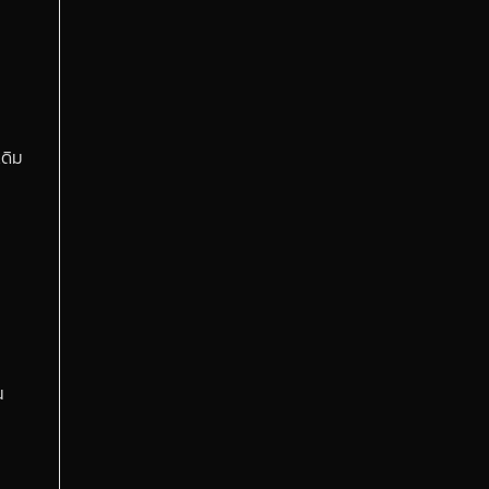
เดิม
น