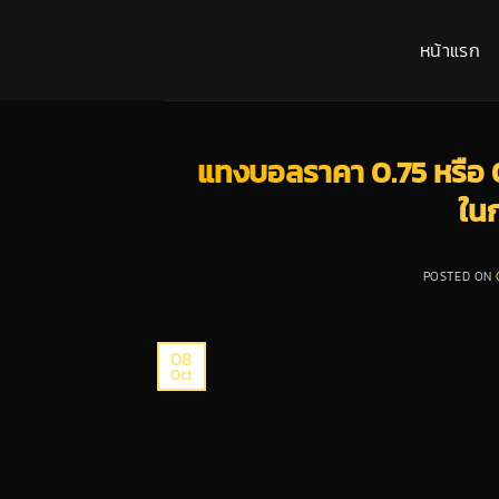
Skip
to
หน้าแรก
content
แทงบอลราคา 0.75 หรือ 0.
ในก
POSTED ON
08
Oct