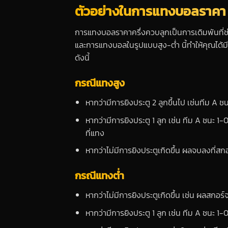
ตัวอย่างในการแทงบอลราคา 0.
การแทงบอลราคาครึ่งควบลูกเป็นการเดิมพันที่ช่
และการแทงบอลในรูปแบบสูง-ต่ำ นี้ทำให้คุณได้ม
ดังนี้
กรณีแทงสูง
หากว่ามีการยิงประตู 2 ลูกขึ้นไป เช่นทีม A 
หากว่ามีการยิงประตู 1 ลูก เช่น ทีม A ชนะ 1
ที่แทง
หากว่าไม่มีการยิงประตูเกิดขึ้น ผลจบลงที่สก
กรณีแทงต่ำ
หากว่าไม่มีการยิงประตูเกิดขึ้น เช่น ผลสกอร์
หากว่ามีการยิงประตู 1 ลูก เช่น ทีม A ชนะ 1-