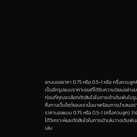
แทงบอลราคา 0.75 หรือ 0.5-1 หรือ ครึ่งควบลูก
เป็นอีกรูปแบบราคาบอลที่ได้รับความนิยมอย่างม
ก่อนที่คุณจะเลือกตัดสินใจในการเข้าเดิมพันใ
ซึ่งทางเว็บไซต์ของเรานั้นมาพร้อมการนำเสนอรา
ราคาบอลแบบ 0.75 หรือ 0.5-1 (ครึ่งควบลูก) ว่าม
ได้วิเคราะห์และตัดสินใจในการเข้าเล่นวางเดิมพั
เล่น