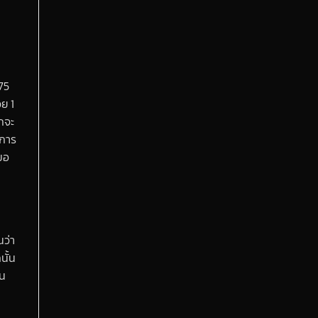
75
วย 1
ูกจะ
ลการ
มอ
นว่า
นั้น
อน