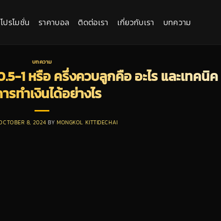
โปรโมชั่น
ราคาบอล
ติดต่อเรา
เกี่ยวกับเรา
บทความ
บทความ
5-1 หรือ ครึ่งควบลูกคือ อะไร และเทคนิค
ารทำเงินได้อย่างไร
OCTOBER 8, 2024
BY
MONGKOL KITTIDECHAI