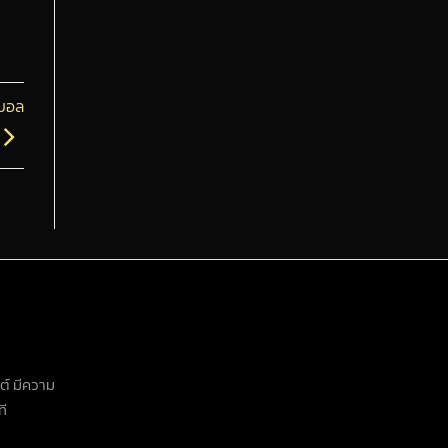
งบอล
ต์ มีความ
ี