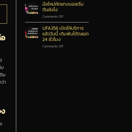
เรื่อง
ไม่
มือใหม่หัดแทงบอลเริ่ม
จริง
โดน
ต้นยังไง
ที่
โกง?
on
Comments Off
คุณ
มือ
อาจ
ใหม่
UFA356 เปิดให้บริการ
ยัง
หัด
ไม่รู้
แล้ววันนี้ เดิมพันได้ตลอด
ือ
แทง
เกี่ยว
24 ชั่วโมง
บอล
กับ
on
Comments Off
เริ่ม
UFABET
UFA356
ต้น
(อัปเดต
เปิด
ยัง
2025)
อ
ให้
ไง
บริการ
ีม
แล้ว
ดิม
วัน
กว่า
นี้
เดิม
พัน
ได้
ตลอด
24
อง
ชั่วโมง
าย