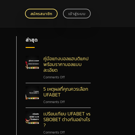
สมัครสมาชิก
เข้าสู่ระบบ
ล่าสุด
คู่มือแทงบอลแฮนดิแคป
พร้อมราคาบอลแบบ
ละเอียด
on
Comments Off
คู่มือ
แทง
5 เหตุผลทึ่คุณควรเลือก
บอล
UFABET
แฮนดิ
on
Comments Off
แคป
5
พร้อม
เห
เปรียนเทียบ UFABET vs
ราคา
ตุ
บอล
SBOBET ต่างกันอย่างไร
ผล
แบบ
?
ทึ่
ละเอียด
on
Comments Off
คุณ