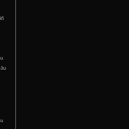
ดี
วน
เงิน
ัน