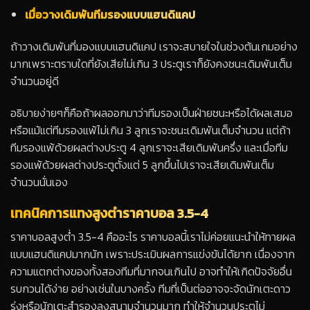
เมื่อวางเดิมพันทีมรองแบบแฮนดิแคป
ถ้าวางเดิมพันที่มองแบบแฮนดิแคป เราจะสบายใจในช่วงต้นเกมอย่าง
มากเพราะตราบใดที่ยังเสียไม่เกิน 3 ประตูเราก็ยังคงชนะเดิมพันเต็ม
จำนวนอยู่ดี
อธิบายง่ายๆก็คือถ้าผลออกมาว่าทีมรองเป็นฝ่ายชนะหรือได้ผลเสมอ
หรือแม้แต่ทีมรองแพ้ไม่เกิน 3 ลูกเราจะชนะเดิมพันเต็มจำนวน แต่ถ้า
ทีมรองแพ้ด้วยผลต่างประตู 4 ลูกเราจะเสียเดิมพันครึ่ง และเมื่อทีม
รองแพ้ด้วยผลต่างประตูตั้งแต่ 5 ลูกขึ้นไปเราจะเสียเดิมพันเต็ม
จำนวนนั่นเอง
เทคนิคการแทงสูงต่ำราคาบอล 3.5-4
ราคาบอลสูงต่ำ 3.5-4 คืออะไร ราคาบอลนี้เราไม่ค่อยแนะนำให้ทายผล
แบบแฮนดิแคปมากนัก เพราะประเมินผลการแข่งขันได้ยาก เนื่องจาก
ความแตกต่างของทั้งสองทีมที่มากจนเกินไป อาจทำให้เกิดปัจจัยอื่น
รบกวนได้ง่าย อย่างเช่นในบางครั้ง ทีมที่เป็นต่ออาจจะจัดนักเตะดาว
รุ่งหรือนักเตะสำรองลงสนามจำนวนมาก ทำให้จำนวนประตูไม่