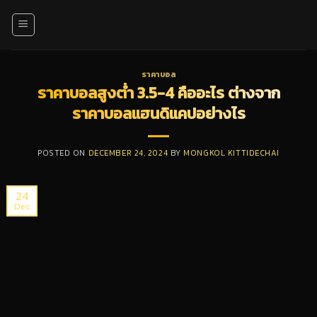
Skip
to
content
ราคาบอล
ราคาบอลสูงต่ำ 3.5-4 คืออะไร ต่างจาก
ราคาบอลแฮนดิแคปอย่างไร
POSTED ON
DECEMBER 24, 2024
BY
MONGKOL KITTIDECHAI
24
Dec