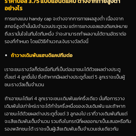
ราคาบอล 3.75 แบบแฮนดิแคป ต่างจากทายสูงต่ำ
อย่างไร
การแทงแบบ handy cap จะต่างจากการทายผลสูงต่ำ เนื่องจาก
สกอร์สูงต่ำนั้นนับจำนวนประตูรวม แต่การแทงบอลแฮนดิแคปหมาย
ถึงเรามั่นใจในทีมใดทีมหนึ่ง ว่าจะสามารถทำผลงานได้ตามอัตราต่อ
รองที่กำหนด โดยมีวิธีคำนวณเงินรางวัลดังนี้
ถ้าวางเดิมพันแฮนดิแคปทีมต่อ
เราจะชนะรางวัลก็ต่อเมื่อทีมที่เป็นต่อเอาชนะได้ด้วยผลต่างประตู
ตั้งแต่ 4 ลูกขึ้นไป ซึ่งถ้าหากมีผลต่างประตูตั้งแต่ 5 ลูกเราจะเป็นผู้
ชนะรางวัลเต็มจำนวน
ถ้าเอาชนะได้แค่ 4 ลูกเราจะชนะเดิมพันแค่ครึ่งเดียว นั่นคือการวาง
เดิมพันไปเท่าไหร่เราจะได้กำไรครึ่งหนึ่งของเงินเดิมพัน และถ้าหาก
เอาชนะได้ด้วยผลต่างประตูตั้งแต่ 3 ลูกลงไป เราที่วางเดิมพันทีมแต่
จะเสียเดิมพันเต็มจำนวน รวมถึงในกรณีที่ผลออกมาเป็นเสมอหรือทีม
รองพลิกชนะได้ เราจะเป็นผู้เสียเดิมพันเต็มจำนวนเช่นเดียวกัน