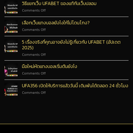
เทียบ
วิธีแยกเว็บ UFABET ของแท้กับเว็บปลอม
?
UFABET
on
Comments Off
กับ
วิธี
เว็บ
แยก
พนัน
เลือกเว็บแทงบอลยังไงให้ไม่โดนโกง?
เว็บ
อื่น
on
Comments Off
UFABET
ๆ
เลือก
ของ
ต่าง
เว็บ
แท้
5 เรื่องจริงที่คุณอาจยังไม่รู้เกี่ยวกับ UFABET (อัปเดต
กัน
แทง
กับ
2025)
ยัง
บอล
เว็บ
ไง?
on
Comments Off
ยัง
ปลอม
5
ไง
เรื่อง
ให้
มือใหม่หัดแทงบอลเริ่มต้นยังไง
จริง
ไม่
on
Comments Off
ที่
โดน
มือ
คุณ
โกง?
ใหม่
UFA356 เปิดให้บริการแล้ววันนี้ เดิมพันได้ตลอด 24 ชั่วโมง
อาจ
หัด
ยัง
on
Comments Off
แทง
ไม่รู้
UFA356
บอล
เกี่ยว
เปิด
เริ่ม
กับ
ให้
ต้น
UFABET
บริการ
ยัง
(อัปเดต
แล้ว
ไง
2025)
วัน
นี้
เดิม